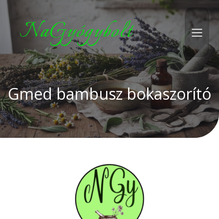
NaGyógybolt
Gmed bambusz bokaszorító