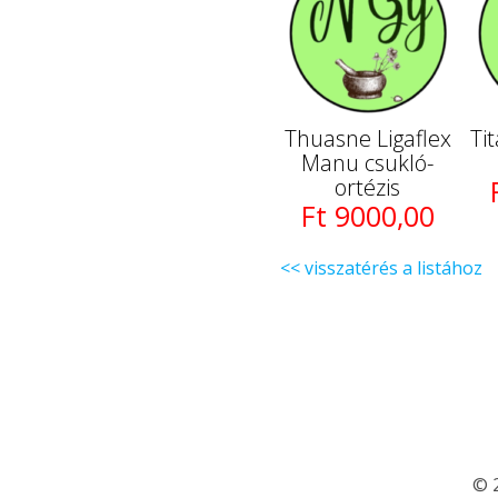
Thuasne Ligaflex
Ti
Manu csukló-
ortézis
Ft 9000,00
<< visszatérés a listához
© 