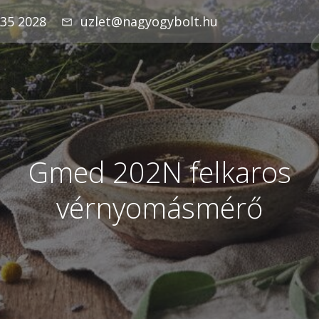
935 2028
uzlet@nagyogybolt.hu
Gmed 202N felkaros
vérnyomásmérő