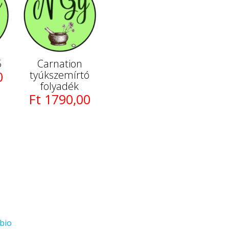
5
Carnation
0
tyúkszemírtó
folyadék
Ft 1790,00
bio