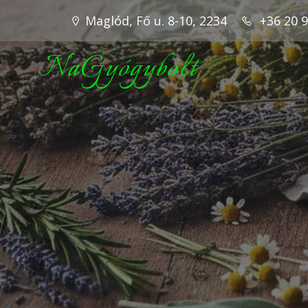
Maglód, Fő u. 8-10, 2234
+36 20 
NaGyógybolt