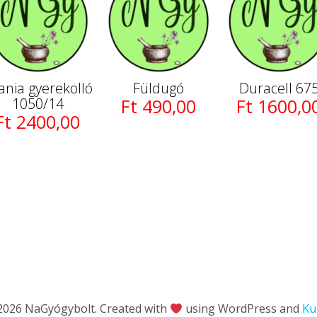
tania gyerekolló
Füldugó
Duracell 67
1050/14
Ft 490,00
Ft 1600,0
Ft 2400,00
2026 NaGyógybolt. Created with
using WordPress and
Ku