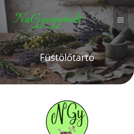
NaGyógybolt
Füstölőtartó