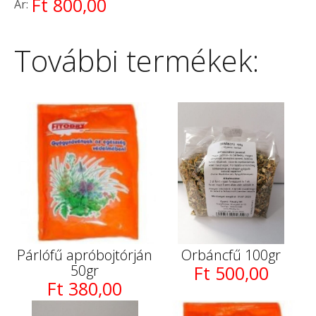
Ft 800,00
Ár:
További termékek:
Párlófű apróbojtórján
Orbáncfű 100gr
50gr
Ft 500,00
Ft 380,00