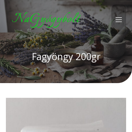
NaGyógybolt
Fagyöngy 200gr