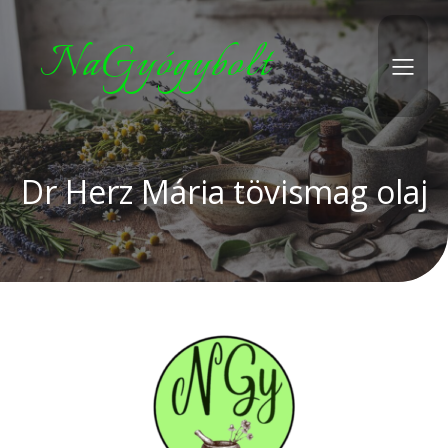
NaGyógybolt
Dr Herz Mária tövismag olaj