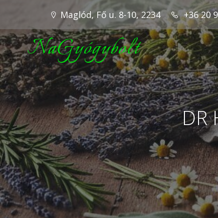
Maglód, Fő u. 8-10, 2234
+36 20 
NaGyógybolt
DR 