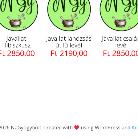
Javallat
Javallat lándzsás
Javallat csal
Hibiszkusz
útifű levél
levél
Ft 2850,00
Ft 2190,00
Ft 2850,0
2026 NaGyógybolt. Created with
using WordPress and
Ku