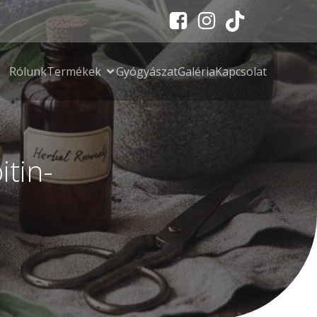
Rólunk
Termékek
Gyógyászat
Galéria
Kapcsolat
tin-