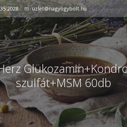
935 2028
uzlet@nagyogybolt.hu
Herz Glükozamin+Kondroi
szulfát+MSM 60db