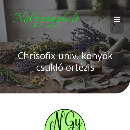
NaGyógybolt
Chrisofix univ. könyök
csukló ortézis