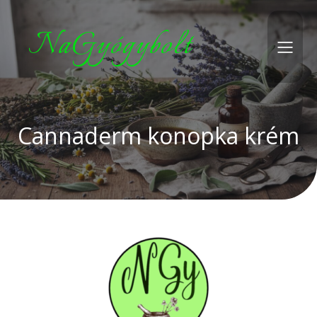
NaGyógybolt
Cannaderm konopka krém