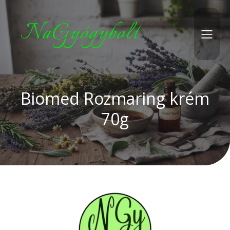
NaGyógybolt
Biomed Rozmaring krém
70g