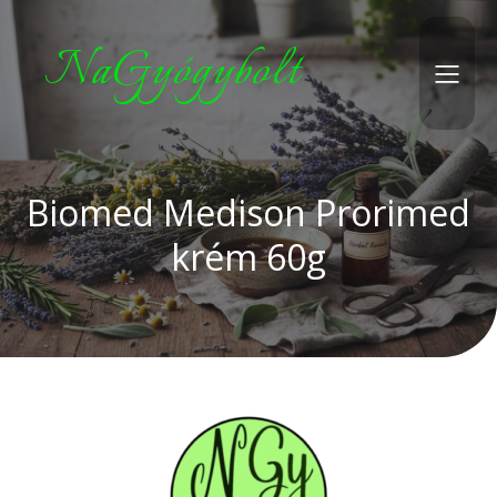
NaGyógybolt
Biomed Medison Prorimed
krém 60g