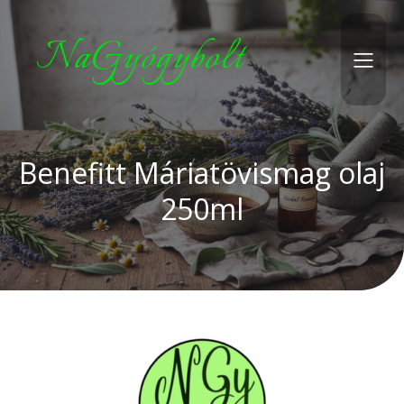
NaGyógybolt
Benefitt Máriatövismag olaj
250ml