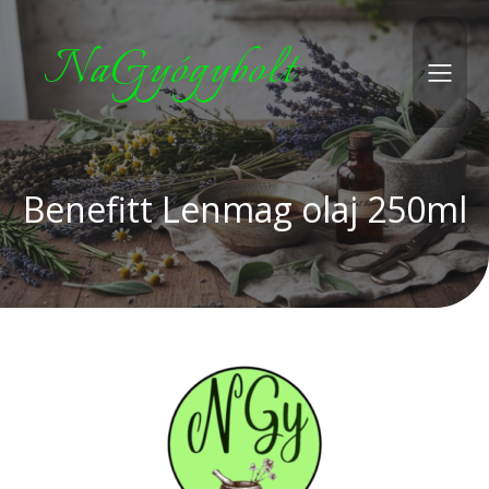
NaGyógybolt
Benefitt Lenmag olaj 250ml