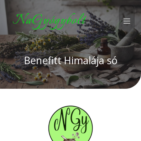
NaGyógybolt
Benefitt Himalája só