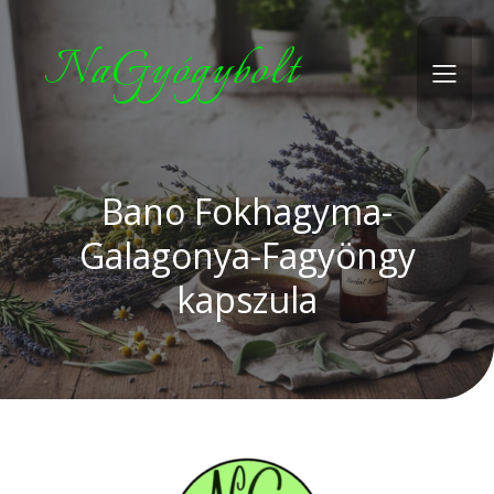
NaGyógybolt
Bano Fokhagyma-
Galagonya-Fagyöngy
kapszula