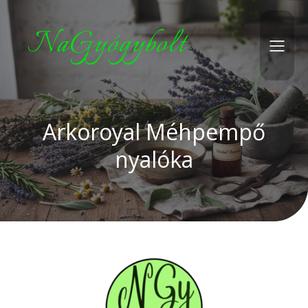
NaGyógybolt
Arkoroyal Méhpempő
nyalóka