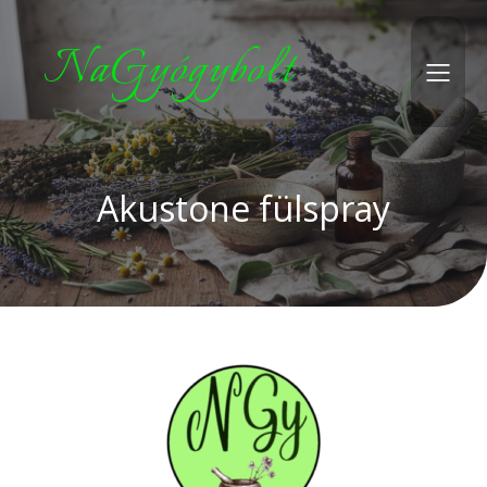
NaGyógybolt
Akustone fülspray