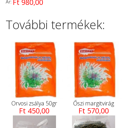
Ft 980,00
Ár:
További termékek:
Orvosi zsálya 50gr
Őszi margitvirág
Ft 450,00
Ft 570,00