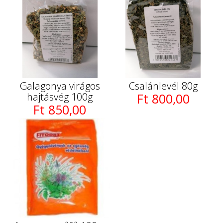
Galagonya virágos
Csalánlevél 80g
hajtásvég 100g
Ft 800,00
Ft 850,00