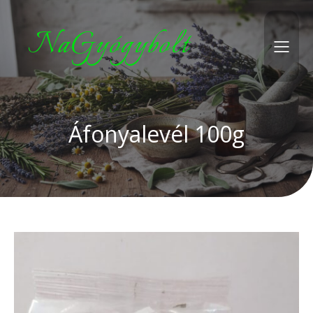
NaGyógybolt
Áfonyalevél 100g